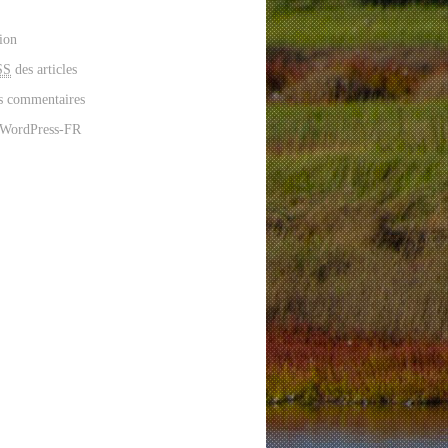
ion
SS
des articles
s commentaires
 WordPress-FR