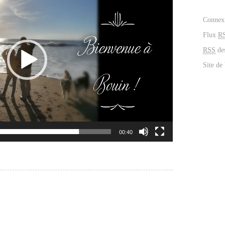
Connex
Flux
R
RSS
de
Site de
00:40