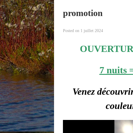
promotion
Posted on
1 juillet 2024
OUVERTUR
7 nuits 
Venez découvrir
couleu
Lecteur
vidéo