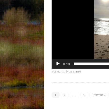
00:00
Posted in:
Non classé
1
2
…
9
Suivant »