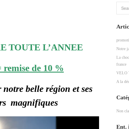
Artic
promot
E TOUTE L’ANNEE
Notre ja
La choc
france
= remise de 10 %
VELO 
A la dé
 notre belle région et ses
Caté
rs magnifiques
Non cla
Ent. 