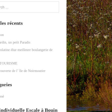
les récents
ion
rdin, un petit Paradis
olatine élue meilleure boulangerie de
TOURISME
couverte de l’ île de Noirmoutier
gories
ssé
individuelle Escale à Bouin